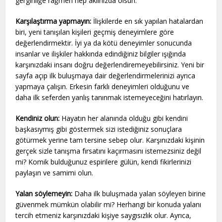
gerginliğe rağmen hep aklınızda olsun.
Karşılaştırma yapmayın:
İlişkilerde en sık yapılan hatalardan
biri, yeni tanışılan kişileri geçmiş deneyimlere göre
değerlendirmektir. İyi ya da kötü deneyimler sonucunda
insanlar ve ilişkiler hakkında edindiğiniz bilgiler ışığında
karşınızdaki insanı doğru değerlendiremeyebilirsiniz. Yeni bir
sayfa açıp ilk buluşmaya dair değerlendirmelerinizi ayrıca
yapmaya çalışın. Erkesin farklı deneyimleri olduğunu ve
daha ilk seferden yanlış tanınmak istemeyeceğini hatırlayın.
Kendiniz olun:
Hayatın her alanında olduğu gibi kendini
başkasıymış gibi göstermek sizi istediğiniz sonuçlara
götürmek yerine tam tersine sebep olur. Karşınızdaki kişinin
gerçek sizle tanışma fırsatını kaçırmasını istemezsiniz değil
mi? Komik bulduğunuz espirilere gülün, kendi fikirlerinizi
paylaşın ve samimi olun.
Yalan söylemeyin:
Daha ilk buluşmada yalan söyleyen birine
güvenmek mümkün olabilir mi? Herhangi bir konuda yalanı
tercih etmeniz karşınızdaki kişiye saygısızlık olur. Ayrıca,