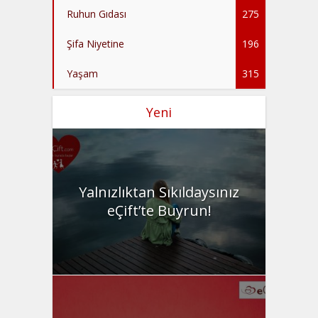
Ruhun Gıdası
275
Şifa Niyetine
196
Yaşam
315
Yeni
Yalnızlıktan Sıkıldaysınız
eÇift’te Buyrun!