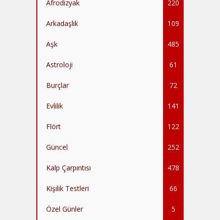
Afrodizyak
220
Arkadaşlık
109
Aşk
485
Astroloji
61
Burçlar
72
Evlilik
141
Flört
122
Güncel
252
Kalp Çarpıntısı
478
Kişilik Testleri
66
Özel Günler
5