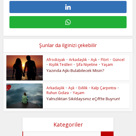
Şunlar da ilginizi çekebilir
Afrodizyak
•
Arkadaşlık
•
Aşk
•
Flört
•
Güncel
•
Kişilik Testleri
•
Şifa Niyetine
•
Yaşam
Yazında Aşkı Bulabilecek Misin?
Arkadaşlık
•
Aşk
•
Evlilik
•
Kalp Çarpıntısı
•
Ruhun Gıdası
•
Yaşam
Yalnızlıktan Sıkıldaysınız eÇift’te Buyrun!
Kategoriler