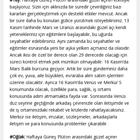
başlıyoruz. Sizin için aklınızda bir süredir çevirdiğiniz bazı
kararları gerçekleştirmek için destekli etkiler mevcut. Ancak
bir süre daha bu konuları gizlice yürütmek isteyebilirsiniz. 13
Kasım tarihinde Mars ve Uranüs arasındaki güzel açı kendi
yetenekleriniz için eğitimlere başlayabilir, bu uğurda
seyahatler edebilirsiniz. Aynı zamanda bu seyahatler ve
eğitimler esnasında yeni bir aşka yelken açmanız da olasıdır.
Ancak ikisi de özel bir derece olan 29 derecede olacağı için
süreci kontrol etmek pek mümkün olmayabilir. 16 Kasım’da
Mars Balık burcuna geçiyor. Artık bir süre gündeminiz daha
çok ev, yuva, aile büyükleri, ev/araba alım satım işlemleri
üzerine olacaktır. Ayrıca 16 Kasım’da Venüs ve Merkür S
konumunda olacak, özellikle para, sağlık, iş ortamı
konusunda adım atmamakta fayda var. Sonrasında Venüs
düz seyrine geçtiğinde arkadaş çevrenizle olan iletişimde ve
de iş ortamınızdaki rekabet ve krizlerde rahatlayacaksınız.
Merkür ise iletişim, imzalar, sözleşmeler, arkadaşlarla
iletişim ve para konusunda problemler çıkarabilir.
#Oğlak:
Haftaya Güneş Plüton arasındaki güzel açının