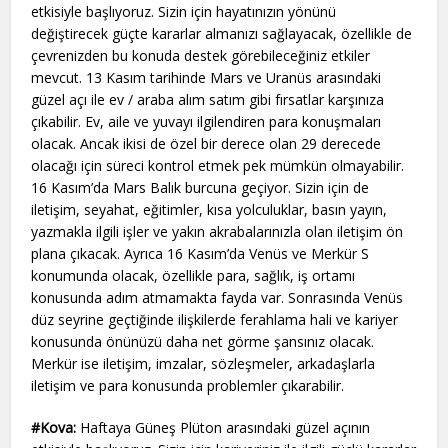
etkisiyle başlıyoruz. Sizin için hayatınızın yönünü
değiştirecek güçte kararlar almanızı sağlayacak, özellikle de
çevrenizden bu konuda destek görebileceğiniz etkiler
mevcut. 13 Kasım tarihinde Mars ve Uranüs arasındaki
güzel açı ile ev / araba alım satım gibi fırsatlar karşınıza
çıkabilir. Ev, aile ve yuvayı ilgilendiren para konuşmaları
olacak. Ancak ikisi de özel bir derece olan 29 derecede
olacağı için süreci kontrol etmek pek mümkün olmayabilir.
16 Kasım’da Mars Balık burcuna geçiyor. Sizin için de
iletişim, seyahat, eğitimler, kısa yolculuklar, basın yayın,
yazmakla ilgili işler ve yakın akrabalarınızla olan iletişim ön
plana çıkacak. Ayrıca 16 Kasım’da Venüs ve Merkür S
konumunda olacak, özellikle para, sağlık, iş ortamı
konusunda adım atmamakta fayda var. Sonrasında Venüs
düz seyrine geçtiğinde ilişkilerde ferahlama hali ve kariyer
konusunda önünüzü daha net görme şansınız olacak.
Merkür ise iletişim, imzalar, sözleşmeler, arkadaşlarla
iletişim ve para konusunda problemler çıkarabilir.
#Kova:
Haftaya Güneş Plüton arasındaki güzel açının