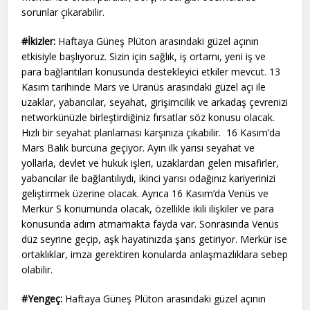
sorunlar çıkarabilir.
#İkizler:
Haftaya Güneş Plüton arasındaki güzel açının
etkisiyle başlıyoruz. Sizin için sağlık, iş ortamı, yeni iş ve
para bağlantıları konusunda destekleyici etkiler mevcut. 13
Kasım tarihinde Mars ve Uranüs arasındaki güzel açı ile
uzaklar, yabancılar, seyahat, girişimcilik ve arkadaş çevrenizi
networkünüzle birleştirdiğiniz fırsatlar söz konusu olacak.
Hızlı bir seyahat planlaması karşınıza çıkabilir. 16 Kasım’da
Mars Balık burcuna geçiyor. Ayın ilk yarısı seyahat ve
yollarla, devlet ve hukuk işleri, uzaklardan gelen misafirler,
yabancılar ile bağlantılıydı, ikinci yarısı odağınız kariyerinizi
geliştirmek üzerine olacak. Ayrıca 16 Kasım’da Venüs ve
Merkür S konumunda olacak, özellikle ikili ilişkiler ve para
konusunda adım atmamakta fayda var. Sonrasında Venüs
düz seyrine geçip, aşk hayatınızda şans getiriyor. Merkür ise
ortaklıklar, imza gerektiren konularda anlaşmazlıklara sebep
olabilir.
#Yengeç:
Haftaya Güneş Plüton arasındaki güzel açının