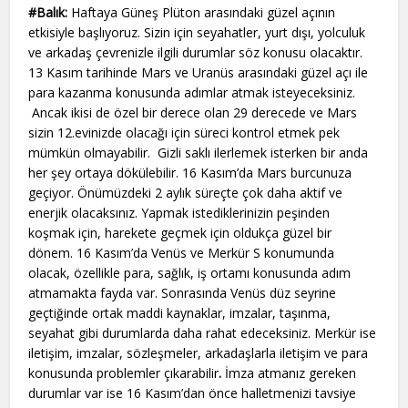
#Balık:
Haftaya Güneş Plüton arasındaki güzel açının
etkisiyle başlıyoruz. Sizin için seyahatler, yurt dışı, yolculuk
ve arkadaş çevrenizle ilgili durumlar söz konusu olacaktır.
13 Kasım tarihinde Mars ve Uranüs arasındaki güzel açı ile
para kazanma konusunda adımlar atmak isteyeceksiniz.
Ancak ikisi de özel bir derece olan 29 derecede ve Mars
sizin 12.evinizde olacağı için süreci kontrol etmek pek
mümkün olmayabilir. Gizli saklı ilerlemek isterken bir anda
her şey ortaya dökülebilir. 16 Kasım’da Mars burcunuza
geçiyor. Önümüzdeki 2 aylık süreçte çok daha aktif ve
enerjik olacaksınız. Yapmak istediklerinizin peşinden
koşmak için, harekete geçmek için oldukça güzel bir
dönem. 16 Kasım’da Venüs ve Merkür S konumunda
olacak, özellikle para, sağlık, iş ortamı konusunda adım
atmamakta fayda var. Sonrasında Venüs düz seyrine
geçtiğinde ortak maddi kaynaklar, imzalar, taşınma,
seyahat gibi durumlarda daha rahat edeceksiniz. Merkür ise
iletişim, imzalar, sözleşmeler, arkadaşlarla iletişim ve para
konusunda problemler çıkarabilir
.
İmza atmanız gereken
durumlar var ise 16 Kasım’dan önce halletmenizi tavsiye