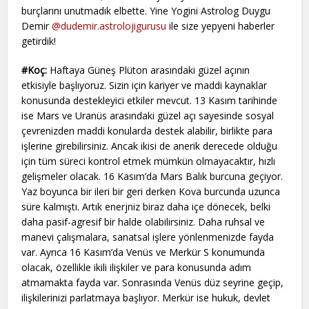
burçlarını unutmadık elbette. Yine Yogini Astrolog Duygu
Demir
@dudemir.astrolojigurusu
ile size yepyeni haberler
getirdik!
#Koç:
Haftaya Güneş Plüton arasındaki güzel açının
etkisiyle başlıyoruz. Sizin için kariyer ve maddi kaynaklar
konusunda destekleyici etkiler mevcut. 13 Kasım tarihinde
ise Mars ve Uranüs arasındaki güzel açı sayesinde sosyal
çevrenizden maddi konularda destek alabilir, birlikte para
işlerine girebilirsiniz. Ancak ikisi de anerik derecede olduğu
için tüm süreci kontrol etmek mümkün olmayacaktır, hızlı
gelişmeler olacak. 16 Kasım’da Mars Balık burcuna geçiyor.
Yaz boyunca bir ileri bir geri derken Kova burcunda uzunca
süre kalmıştı. Artık enerjniz biraz daha içe dönecek, belki
daha pasif-agresif bir halde olabilirsiniz. Daha ruhsal ve
manevi çalışmalara, sanatsal işlere yönlenmenizde fayda
var. Ayrıca 16 Kasım’da Venüs ve Merkür S konumunda
olacak, özellikle ikili ilişkiler ve para konusunda adım
atmamakta fayda var. Sonrasında Venüs düz seyrine geçip,
ilişkilerinizi parlatmaya başlıyor. Merkür ise hukuk, devlet