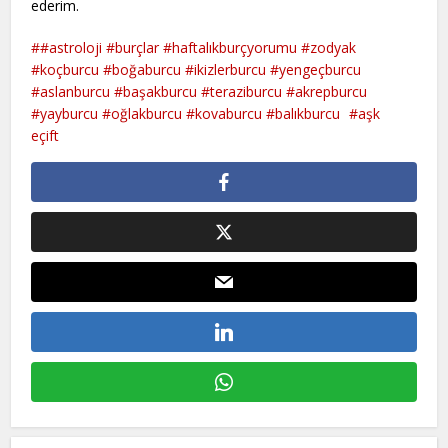
ederim.
#astroloji #burçlar #haftalıkburçyorumu #zodyak
#koçburcu #boğaburcu #ikizlerburcu #yengeçburcu
#aslanburcu #başakburcu #teraziburcu #akrepburcu
#yayburcu #oğlakburcu #kovaburcu #balıkburcu
aşk
eçift