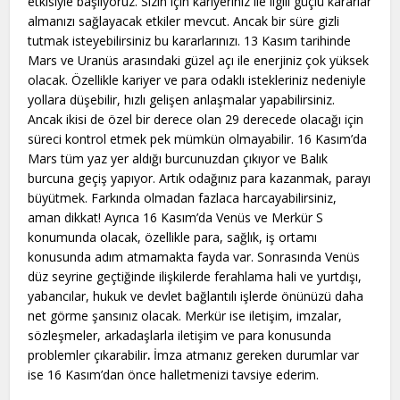
etkisiyle başlıyoruz. Sizin için kariyeriniz ile ilgili güçlü kararlar
almanızı sağlayacak etkiler mevcut. Ancak bir süre gizli
tutmak isteyebilirsiniz bu kararlarınızı. 13 Kasım tarihinde
Mars ve Uranüs arasındaki güzel açı ile enerjiniz çok yüksek
olacak. Özellikle kariyer ve para odaklı istekleriniz nedeniyle
yollara düşebilir, hızlı gelişen anlaşmalar yapabilirsiniz.
Ancak ikisi de özel bir derece olan 29 derecede olacağı için
süreci kontrol etmek pek mümkün olmayabilir. 16 Kasım’da
Mars tüm yaz yer aldığı burcunuzdan çıkıyor ve Balık
burcuna geçiş yapıyor. Artık odağınız para kazanmak, parayı
büyütmek. Farkında olmadan fazlaca harcayabilirsiniz,
aman dikkat! Ayrıca 16 Kasım’da Venüs ve Merkür S
konumunda olacak, özellikle para, sağlık, iş ortamı
konusunda adım atmamakta fayda var. Sonrasında Venüs
düz seyrine geçtiğinde ilişkilerde ferahlama hali ve yurtdışı,
yabancılar, hukuk ve devlet bağlantılı işlerde önünüzü daha
net görme şansınız olacak. Merkür ise iletişim, imzalar,
sözleşmeler, arkadaşlarla iletişim ve para konusunda
problemler çıkarabilir
.
İmza atmanız gereken durumlar var
ise 16 Kasım’dan önce halletmenizi tavsiye ederim.