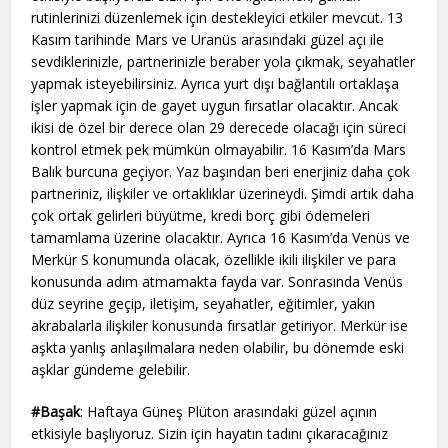
rutinlerinizi düzenlemek için destekleyici etkiler mevcut. 13
Kasım tarihinde Mars ve Uranüs arasındaki güzel açı ile
sevdiklerinizle, partnerinizle beraber yola çıkmak, seyahatler
yapmak isteyebilirsiniz. Ayrıca yurt dışı bağlantılı ortaklaşa
işler yapmak için de gayet uygun fırsatlar olacaktır. Ancak
ikisi de özel bir derece olan 29 derecede olacağı için süreci
kontrol etmek pek mümkün olmayabilir. 16 Kasım’da Mars
Balık burcuna geçiyor. Yaz başından beri enerjiniz daha çok
partneriniz, ilişkiler ve ortaklıklar üzerineydi. Şimdi artık daha
çok ortak gelirleri büyütme, kredi borç gibi ödemeleri
tamamlama üzerine olacaktır. Ayrıca 16 Kasım’da Venüs ve
Merkür S konumunda olacak, özellikle ikili ilişkiler ve para
konusunda adım atmamakta fayda var. Sonrasında Venüs
düz seyrine geçip, iletişim, seyahatler, eğitimler, yakın
akrabalarla ilişkiler konusunda fırsatlar getiriyor. Merkür ise
aşkta yanlış anlaşılmalara neden olabilir, bu dönemde eski
aşklar gündeme gelebilir.
#Başak
: Haftaya Güneş Plüton arasındaki güzel açının
etkisiyle başlıyoruz. Sizin için hayatın tadını çıkaracağınız