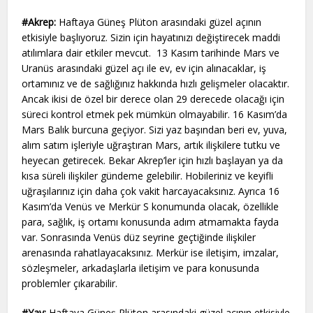
#Akrep:
Haftaya Güneş Plüton arasındaki güzel açının
etkisiyle başlıyoruz. Sizin için hayatınızı değiştirecek maddi
atılımlara dair etkiler mevcut. 13 Kasım tarihinde Mars ve
Uranüs arasındaki güzel açı ile ev, ev için alınacaklar, iş
ortamınız ve de sağlığınız hakkında hızlı gelişmeler olacaktır.
Ancak ikisi de özel bir derece olan 29 derecede olacağı için
süreci kontrol etmek pek mümkün olmayabilir. 16 Kasım’da
Mars Balık burcuna geçiyor. Sizi yaz başından beri ev, yuva,
alım satım işleriyle uğraştıran Mars, artık ilişkilere tutku ve
heyecan getirecek. Bekar Akrep’ler için hızlı başlayan ya da
kısa süreli ilişkiler gündeme gelebilir. Hobileriniz ve keyifli
uğraşılarınız için daha çok vakit harcayacaksınız. Ayrıca 16
Kasım’da Venüs ve Merkür S konumunda olacak, özellikle
para, sağlık, iş ortamı konusunda adım atmamakta fayda
var. Sonrasında Venüs düz seyrine geçtiğinde ilişkiler
arenasında rahatlayacaksınız. Merkür ise iletişim, imzalar,
sözleşmeler, arkadaşlarla iletişim ve para konusunda
problemler çıkarabilir.
#Yay:
Haftaya Güneş Plüton arasındaki güzel açının etkisiyle