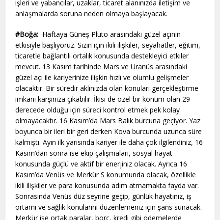
işleri ve yabancılar, uzaklar, ticaret alanınızda iletişim ve
anlaşmalarda soruna neden olmaya başlayacak.
#Boğa:
Haftaya Güneş Pluto arasındaki güzel açının
etkisiyle başlıyoruz. Sizin için ikili ilişkiler, seyahatler, eğitim,
ticaretle bağlantılı ortalık konusunda destekleyici etkiler
mevcut. 13 Kasım tarihinde Mars ve Uranüs arasındaki
güzel açı ile kariyerinize ilişkin hızlı ve olumlu gelişmeler
olacaktır. Bir süredir aklınızda olan konuları gerçekleştirme
imkanı karşınıza çıkabilir. İkisi de özel bir konum olan 29
derecede olduğu için süreci kontrol etmek pek kolay
olmayacaktır. 16 Kasım’da Mars Balık burcuna geçiyor. Yaz
boyunca bir ileri bir geri derken Kova burcunda uzunca süre
kalmıştı. Ayın ilk yarısında kariyer ile daha çok ilgilendiniz, 16
Kasım’dan sonra ise ekip çalışmaları, sosyal hayat
konusunda güçlü ve aktif bir enerjiniz olacak. Ayrıca 16
Kasım’da Venüs ve Merkür S konumunda olacak, özellikle
ikili ilişkiler ve para konusunda adım atmamakta fayda var.
Sonrasında Venüs düz seyrine geçip, günlük hayatınız, iş
ortamı ve sağlık konularını düzenlemeniz için şans sunacak.
Merkür ise ortak paralar, borç, kredi gibi ödemelerde