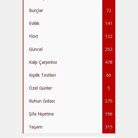
Burçlar
72
Evlilik
141
Flört
122
Güncel
252
Kalp Çarpıntısı
478
Kişilik Testleri
66
Özel Günler
5
Ruhun Gıdası
275
Şifa Niyetine
196
Yaşam
315