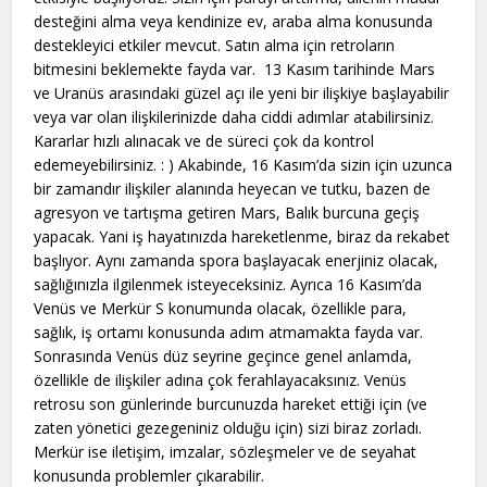
desteğini alma veya kendinize ev, araba alma konusunda
destekleyici etkiler mevcut. Satın alma için retroların
bitmesini beklemekte fayda var. 13 Kasım tarihinde Mars
ve Uranüs arasındaki güzel açı ile yeni bir ilişkiye başlayabilir
veya var olan ilişkilerinizde daha ciddi adımlar atabilirsiniz.
Kararlar hızlı alınacak ve de süreci çok da kontrol
edemeyebilirsiniz. : ) Akabinde, 16 Kasım’da sizin için uzunca
bir zamandır ilişkiler alanında heyecan ve tutku, bazen de
agresyon ve tartışma getiren Mars, Balık burcuna geçiş
yapacak. Yani iş hayatınızda hareketlenme, biraz da rekabet
başlıyor. Aynı zamanda spora başlayacak enerjiniz olacak,
sağlığınızla ilgilenmek isteyeceksiniz. Ayrıca 16 Kasım’da
Venüs ve Merkür S konumunda olacak, özellikle para,
sağlık, iş ortamı konusunda adım atmamakta fayda var.
Sonrasında Venüs düz seyrine geçince genel anlamda,
özellikle de ilişkiler adına çok ferahlayacaksınız. Venüs
retrosu son günlerinde burcunuzda hareket ettiği için (ve
zaten yönetici gezegeniniz olduğu için) sizi biraz zorladı.
Merkür ise iletişim, imzalar, sözleşmeler ve de seyahat
konusunda problemler çıkarabilir.