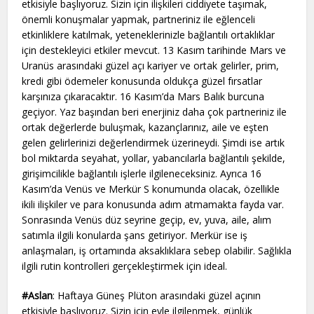
etkisiyle başlıyoruz. Sizin için ilişkileri ciddiyete taşımak,
önemli konuşmalar yapmak, partneriniz ile eğlenceli
etkinliklere katılmak, yeteneklerinizle bağlantılı ortaklıklar
için destekleyici etkiler mevcut. 13 Kasım tarihinde Mars ve
Uranüs arasındaki güzel açı kariyer ve ortak gelirler, prim,
kredi gibi ödemeler konusunda oldukça güzel fırsatlar
karşınıza çıkaracaktır. 16 Kasım’da Mars Balık burcuna
geçiyor. Yaz başından beri enerjiniz daha çok partneriniz ile
ortak değerlerde buluşmak, kazançlarınız, aile ve eşten
gelen gelirlerinizi değerlendirmek üzerineydi. Şimdi ise artık
bol miktarda seyahat, yollar, yabancılarla bağlantılı şekilde,
girişimcilikle bağlantılı işlerle ilgileneceksiniz. Ayrıca 16
Kasım’da Venüs ve Merkür S konumunda olacak, özellikle
ikili ilişkiler ve para konusunda adım atmamakta fayda var.
Sonrasında Venüs düz seyrine geçip, ev, yuva, aile, alım
satımla ilgili konularda şans getiriyor. Merkür ise iş
anlaşmaları, iş ortamında aksaklıklara sebep olabilir. Sağlıkla
ilgili rutin kontrolleri gerçekleştirmek için ideal.
#Aslan
: Haftaya Güneş Plüton arasındaki güzel açının
etkisiyle başlıyoruz. Sizin için evle ilgilenmek, günlük