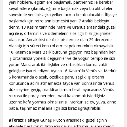
yeni hobilere, eğitimlere başlamak, partneriniz ile beraber
seyahatlere çıkmak, eğitime başlamak veya bu aktiviteler
sayesinde yeni bir aşka yelken açma fırsatı olacaktır. İlişkiye
başlamak için retroların bitmesini yani 7 Aralık’ı bekleyin
derim. 13 Kasım tarihinde Mars ve Uranüs arasındaki güzel
açı ile iş ortamınız ve ödemeleriniz ile ilgili hızlı gelişmeler
olacaktır. Ancak ikisi de özel bir derece olan 29 derecede
olacağı için süreci kontrol etmek pek mümkün olmayabilir.
16 Kasım’da Mars Balık burcuna geçiyor. Yaz başından beri
iş ortamınıza yönelik değişimler ve de yoğun tempo ile sizi
yoran Mars, artık ikili ilişkiler ve ortaklıkları kurma vakti
geldiğine işaret ediyor. Ayrıca 16 Kasım’da Venüs ve Merkür
S konumunda olacak, özellikle para, sağlık, iş ortamı
konusunda adım atmamakta fayda var. Sonrasında Venüs
düz seyrine geçip, maddi anlamda ferahlayacasınız. Venüs
retrosu ile parayı nereden, nasıl kazanmak istediğiniz
üzerine kafa yormuş olmalısınız! Merkür ise ev, yuva, anne
baba, taşınmaz mallarla ilgili sizi biraz uğraştırabilir.
#Terazi:
Haftaya Güneş Plüton arasındaki güzel açının
etkisiyle başlıyoruz. Sizin için parayı arttırma, ailenin maddi