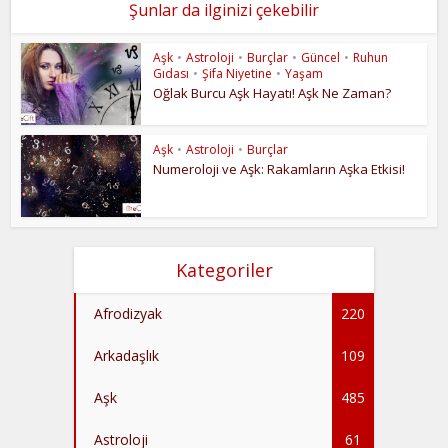
Şunlar da ilginizi çekebilir
Aşk
•
Astroloji
•
Burçlar
•
Güncel
•
Ruhun
Gıdası
•
Şifa Niyetine
•
Yaşam
Oğlak Burcu Aşk Hayatı! Aşk Ne Zaman?
Aşk
•
Astroloji
•
Burçlar
Numeroloji ve Aşk: Rakamların Aşka Etkisi!
Kategoriler
Afrodizyak
220
Arkadaşlık
109
Aşk
485
Astroloji
61