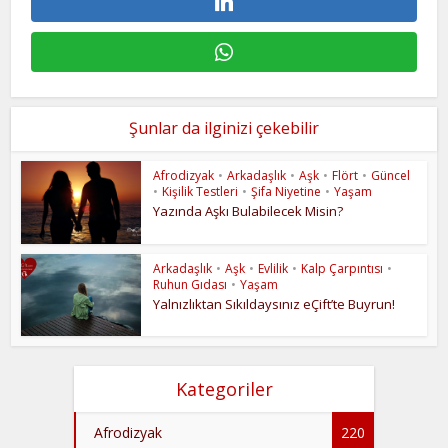
Şunlar da ilginizi çekebilir
Afrodizyak
•
Arkadaşlık
•
Aşk
•
Flört
•
Güncel
•
Kişilik Testleri
•
Şifa Niyetine
•
Yaşam
Yazında Aşkı Bulabilecek Misin?
Arkadaşlık
•
Aşk
•
Evlilik
•
Kalp Çarpıntısı
•
Ruhun Gıdası
•
Yaşam
Yalnızlıktan Sıkıldaysınız eÇift’te Buyrun!
Kategoriler
Afrodizyak
220