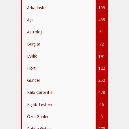
Arkadaşlık
109
Aşk
485
Astroloji
61
Burçlar
72
Evlilik
141
Flört
122
Güncel
252
Kalp Çarpıntısı
478
Kişilik Testleri
66
Özel Günler
5
Ruhun Gıdası
275