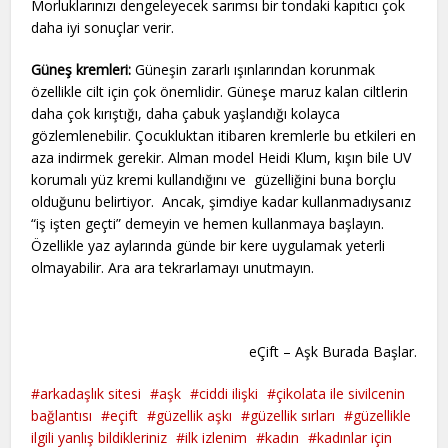
Morluklarınızı dengeleyecek sarımsı bir tondaki kapıtıcı çok
daha iyi sonuçlar verir.
Güneş kremleri:
Güneşin zararlı ışınlarından korunmak
özellikle cilt için çok önemlidir. Güneşe maruz kalan ciltlerin
daha çok kırıştığı, daha çabuk yaşlandığı kolayca
gözlemlenebilir. Çocukluktan itibaren kremlerle bu etkileri en
aza indirmek gerekir. Alman model Heidi Klum, kışın bile UV
korumalı yüz kremi kullandığını ve güzelliğini buna borçlu
olduğunu belirtiyor. Ancak, şimdiye kadar kullanmadıysanız
“iş işten geçti” demeyin ve hemen kullanmaya başlayın.
Özellikle yaz aylarında günde bir kere uygulamak yeterli
olmayabilir. Ara ara tekrarlamayı unutmayın.
eÇift – Aşk Burada Başlar.
arkadaşlık sitesi
aşk
ciddi ilişki
çikolata ile sivilcenin
bağlantısı
eçift
güzellik aşkı
güzellik sırları
güzellikle
ilgili yanlış bildikleriniz
ilk izlenim
kadın
kadınlar için