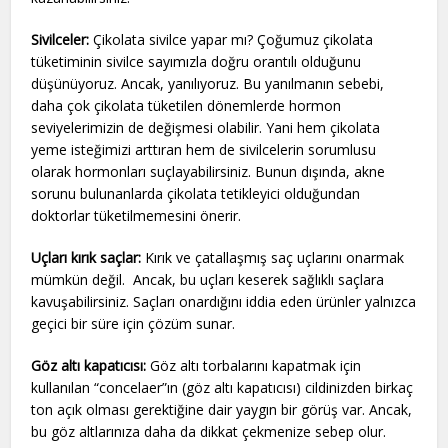
Sivilceler:
Çikolata sivilce yapar mı? Çoğumuz çikolata
tüketiminin sivilce sayımızla doğru orantılı olduğunu
düşünüyoruz. Ancak, yanılıyoruz. Bu yanılmanın sebebi,
daha çok çikolata tüketilen dönemlerde hormon
seviyelerimizin de değişmesi olabilir. Yani hem çikolata
yeme isteğimizi arttıran hem de sivilcelerin sorumlusu
olarak hormonları suçlayabilirsiniz. Bunun dışında, akne
sorunu bulunanlarda çikolata tetikleyici olduğundan
doktorlar tüketilmemesini önerir.
Uçları kırık saçlar:
Kırık ve çatallaşmış saç uçlarını onarmak
mümkün değil. Ancak, bu uçları keserek sağlıklı saçlara
kavuşabilirsiniz. Saçları onardığını iddia eden ürünler yalnızca
geçici bir süre için çözüm sunar.
Göz altı kapatıcısı:
Göz altı torbalarını kapatmak için
kullanılan “concelaer”ın (göz altı kapatıcısı) cildinizden birkaç
ton açık olması gerektiğine dair yaygın bir görüş var. Ancak,
bu göz altlarınıza daha da dikkat çekmenize sebep olur.