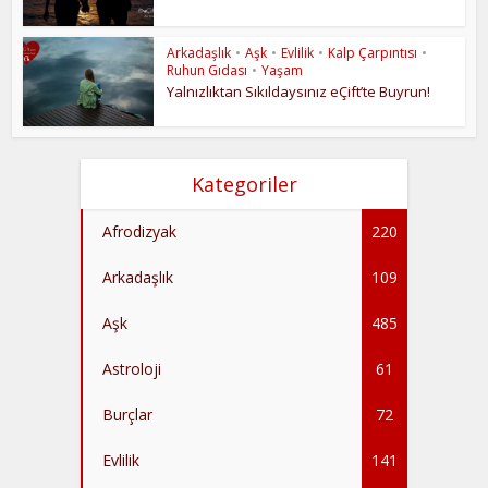
Arkadaşlık
•
Aşk
•
Evlilik
•
Kalp Çarpıntısı
•
Ruhun Gıdası
•
Yaşam
Yalnızlıktan Sıkıldaysınız eÇift’te Buyrun!
Kategoriler
Afrodizyak
220
Arkadaşlık
109
Aşk
485
Astroloji
61
Burçlar
72
Evlilik
141