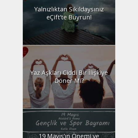
Yalnızlıktan Sıkıldaysınız
eÇift’te Buyrun!
Yaz Aşkları Ciddi Bir İlişkiye
Döner Mi?
19 Mayıs’ın Önemi ve