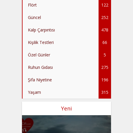
Flört
122
Güncel
252
Kalp Çarpıntısı
478
Kişilik Testleri
66
Özel Günler
5
Ruhun Gıdası
275
Şifa Niyetine
196
Yaşam
315
Yeni