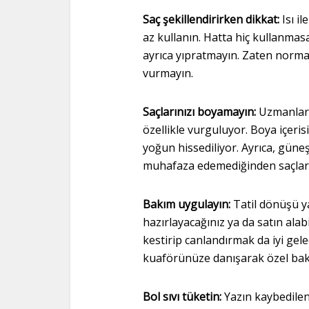
Saç şekillendirirken dikkat:
Isı i
az kullanın. Hatta hiç kullanmasa
ayrıca yıpratmayın. Zaten normal
vurmayın.
Saçlarınızı boyamayın:
Uzmanlar,
özellikle vurguluyor. Boya içeris
yoğun hissediliyor. Ayrıca, güneş
muhafaza edemediğinden saçlarını
Bakım uygulayın:
Tatil dönüşü ya
hazırlayacağınız ya da satın alabi
kestirip canlandırmak da iyi gel
kuaförünüze danışarak özel bakım
Bol sıvı tüketin:
Yazın kaybedilen