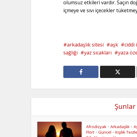
olumsuz etkileri vardır. Saçın d
içmeye ve sıvı içecekler tüketme
arkadaşlık sitesi
aşk
ciddi i
sağlığı
yaz sıcakları
yaza öze
Şunlar 
Afrodizyak
Arkadaşlık
A
•
•
Flört
Güncel
Kişilik Testle
•
•