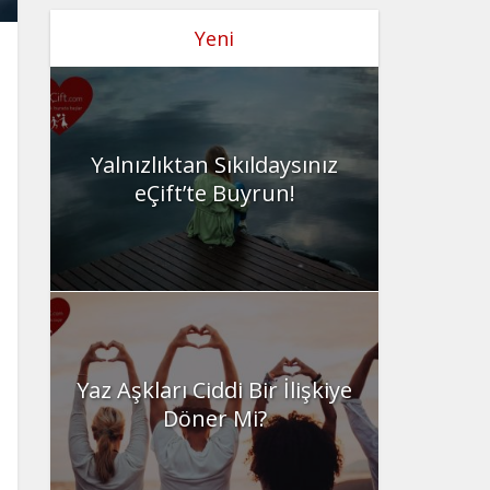
Yeni
Yalnızlıktan Sıkıldaysınız
eÇift’te Buyrun!
Yaz Aşkları Ciddi Bir İlişkiye
Döner Mi?