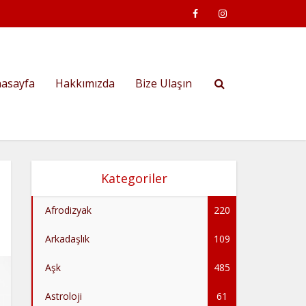
asayfa
Hakkımızda
Bize Ulaşın
Kategoriler
Afrodizyak
220
Arkadaşlık
109
Aşk
485
Astroloji
61