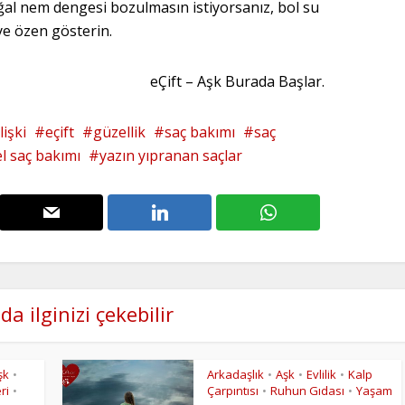
oğal nem dengesi bozulmasın istiyorsanız, bol su
ye özen gösterin.
eÇift – Aşk Burada Başlar.
lişki
eçift
güzellik
saç bakımı
saç
l saç bakımı
yazın yıpranan saçlar
da ilginizi çekebilir
şk
Arkadaşlık
Aşk
Evlilik
Kalp
•
•
•
•
ri
Çarpıntısı
Ruhun Gıdası
Yaşam
•
•
•