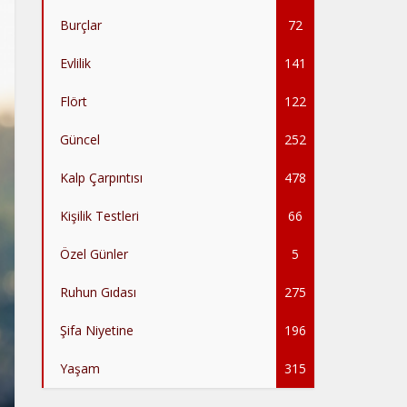
Burçlar
72
Evlilik
141
Flört
122
Güncel
252
Kalp Çarpıntısı
478
Kişilik Testleri
66
Özel Günler
5
Ruhun Gıdası
275
Şifa Niyetine
196
Yaşam
315