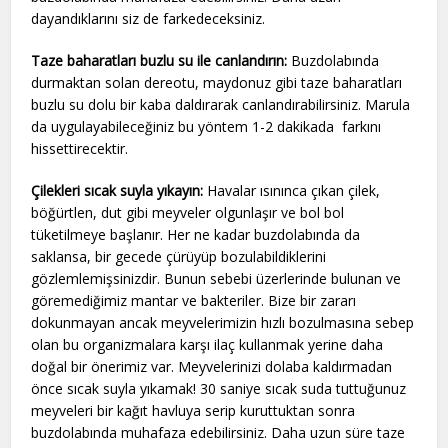
dayandıklarını siz de farkedeceksiniz.
Taze baharatları buzlu su ile canlandırın:
Buzdolabında
durmaktan solan dereotu, maydonuz gibi taze baharatları
buzlu su dolu bir kaba daldırarak canlandırabilirsiniz. Marula
da uygulayabileceğiniz bu yöntem 1-2 dakikada farkını
hissettirecektir.
Çilekleri sıcak suyla yıkayın:
Havalar ısınınca çıkan çilek,
böğürtlen, dut gibi meyveler olgunlaşır ve bol bol
tüketilmeye başlanır. Her ne kadar buzdolabında da
saklansa, bir gecede çürüyüp bozulabildiklerini
gözlemlemişsinizdir. Bunun sebebi üzerlerinde bulunan ve
göremediğimiz mantar ve bakteriler. Bize bir zararı
dokunmayan ancak meyvelerimizin hızlı bozulmasına sebep
olan bu organizmalara karşı ilaç kullanmak yerine daha
doğal bir önerimiz var. Meyvelerinizi dolaba kaldırmadan
önce sıcak suyla yıkamak! 30 saniye sıcak suda tuttuğunuz
meyveleri bir kağıt havluya serip kuruttuktan sonra
buzdolabında muhafaza edebilirsiniz. Daha uzun süre taze