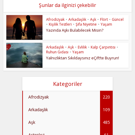
Şunlar da ilginizi çekebilir
Afrodizyak
•
Arkadaşlık
•
Aşk
•
Flört
•
Güncel
•
Kişilik Testleri
•
Şifa Niyetine
•
Yaşam
Yazında Aşkı Bulabilecek Misin?
Arkadaşlık
•
Aşk
•
Evlilik
•
Kalp Çarpıntısı
•
Ruhun Gıdası
•
Yaşam
Yalnızlıktan Sıkıldaysınız eÇift’te Buyrun!
Kategoriler
Afrodizyak
220
Arkadaşlık
109
Aşk
485
Astroloji
61