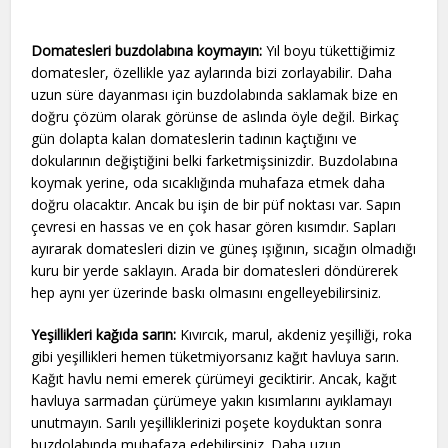
Domatesleri buzdolabına koymayın:
Yıl boyu tükettiğimiz
domatesler, özellikle yaz aylarında bizi zorlayabilir. Daha
uzun süre dayanması için buzdolabında saklamak bize en
doğru çözüm olarak görünse de aslında öyle değil. Birkaç
gün dolapta kalan domateslerin tadının kaçtığını ve
dokularının değiştiğini belki farketmişsinizdir. Buzdolabına
koymak yerine, oda sıcaklığında muhafaza etmek daha
doğru olacaktır. Ancak bu işin de bir püf noktası var. Sapın
çevresi en hassas ve en çok hasar gören kısımdır. Sapları
ayırarak domatesleri dizin ve güneş ışığının, sıcağın olmadığı
kuru bir yerde saklayın. Arada bir domatesleri döndürerek
hep aynı yer üzerinde baskı olmasını engelleyebilirsiniz.
Yeşillikleri kağıda sarın:
Kıvırcık, marul, akdeniz yeşilliği, roka
gibi yeşillikleri hemen tüketmiyorsanız kağıt havluya sarın.
Kağıt havlu nemi emerek çürümeyi geciktirir. Ancak, kağıt
havluya sarmadan çürümeye yakın kısımlarını ayıklamayı
unutmayın. Sarılı yeşilliklerinizi poşete koyduktan sonra
buzdolabında muhafaza edebilirsiniz. Daha uzun