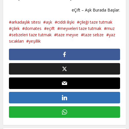
eÇift – Aşk Burada Başlar.
arkadaşlık sitesi
aşk
ciddi ilişki
çileği taze tutmak
çilek
domates
eçift
meyveleri taze tutmak
muz
sebzeleri taze tutmak
taze meyve
taze sebze
yaz
sıcakları
yeşillik