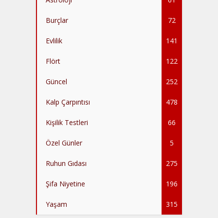
Burçlar
72
Evlilik
141
Flört
122
Güncel
252
Kalp Çarpıntısı
478
Kişilik Testleri
66
Özel Günler
5
Ruhun Gıdası
275
Şifa Niyetine
196
Yaşam
315