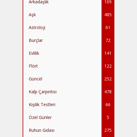
Arkadaşlık
109
Aşk
485
Astroloji
61
Burçlar
72
Evlilik
141
Flört
122
Güncel
252
Kalp Çarpıntısı
478
Kişilik Testleri
66
Özel Günler
5
Ruhun Gıdası
275