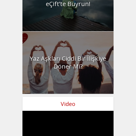
eÇift’te Buyrun!
Yaz Aşkları Ciddi Bir İlişkiye
Döner Mi?
Video