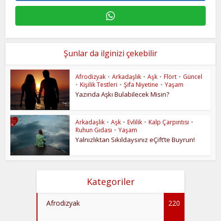
Şunlar da ilginizi çekebilir
Afrodizyak
•
Arkadaşlık
•
Aşk
•
Flört
•
Güncel
•
Kişilik Testleri
•
Şifa Niyetine
•
Yaşam
Yazında Aşkı Bulabilecek Misin?
Arkadaşlık
•
Aşk
•
Evlilik
•
Kalp Çarpıntısı
•
Ruhun Gıdası
•
Yaşam
Yalnızlıktan Sıkıldaysınız eÇift’te Buyrun!
Kategoriler
Afrodizyak
220