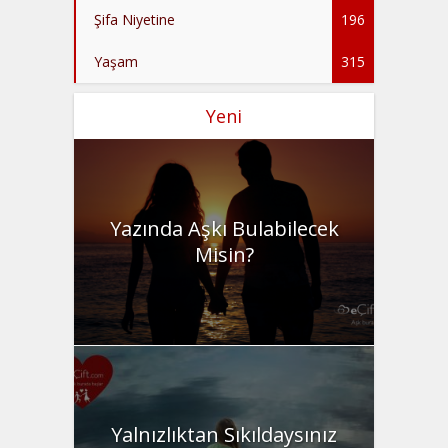
Şifa Niyetine
196
Yaşam
315
Yeni
Yazında Aşkı Bulabilecek
Misin?
Yalnızlıktan Sıkıldaysınız