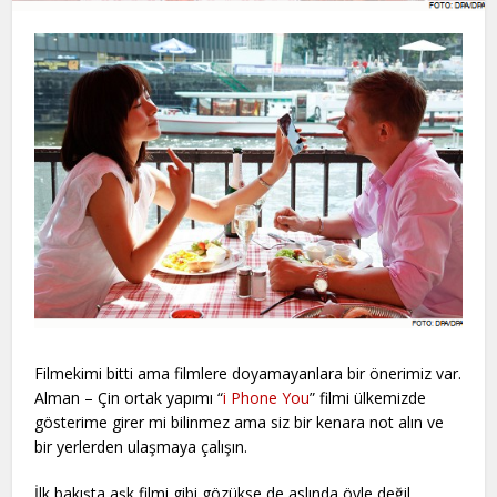
Filmekimi bitti ama filmlere doyamayanlara bir önerimiz var.
Alman – Çin ortak yapımı “
i Phone You
” filmi ülkemizde
gösterime girer mi bilinmez ama siz bir kenara not alın ve
bir yerlerden ulaşmaya çalışın.
İlk bakışta aşk filmi gibi gözükse de aslında öyle değil.