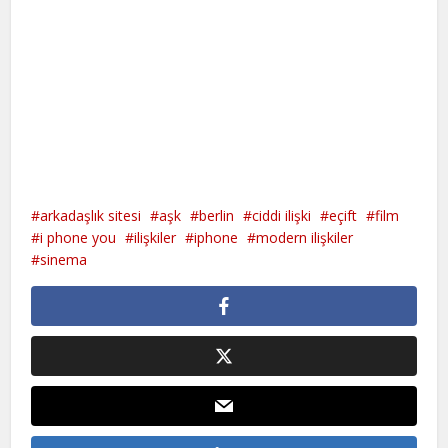
arkadaşlık sitesi
aşk
berlin
ciddi ilişki
eçift
film
i phone you
ilişkiler
iphone
modern ilişkiler
sinema