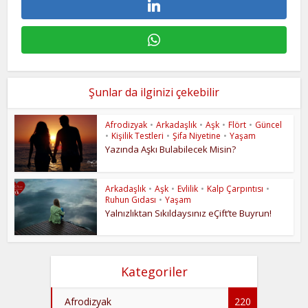
Şunlar da ilginizi çekebilir
Afrodizyak
•
Arkadaşlık
•
Aşk
•
Flört
•
Güncel
•
Kişilik Testleri
•
Şifa Niyetine
•
Yaşam
Yazında Aşkı Bulabilecek Misin?
Arkadaşlık
•
Aşk
•
Evlilik
•
Kalp Çarpıntısı
•
Ruhun Gıdası
•
Yaşam
Yalnızlıktan Sıkıldaysınız eÇift’te Buyrun!
Kategoriler
Afrodizyak
220