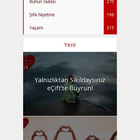
Ruhun Gıdası
275
Şifa Niyetine
196
Yaşam
315
Yeni
Yalnızlıktan Sıkıldaysınız
eÇift’te Buyrun!