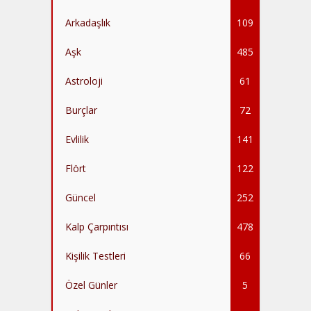
Arkadaşlık
109
Aşk
485
Astroloji
61
Burçlar
72
Evlilik
141
Flört
122
Güncel
252
Kalp Çarpıntısı
478
Kişilik Testleri
66
Özel Günler
5